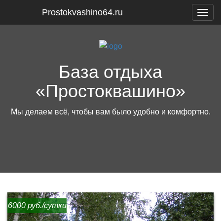
Prostokvashino64.ru
Togg
navig
База отдыха
«Простоквашино»
6000 руб./сутки