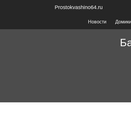
Prostokvashino64.ru
Новости
Домик
Б